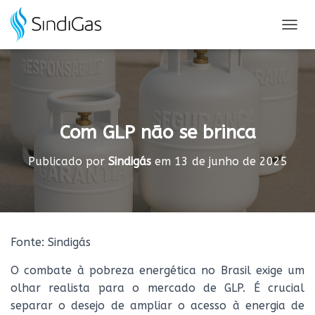
Search
for:
A
L
T
E
R
N
A
Com GLP não se brinca
R
N
A
Publicado por
Sindigás
em
13 de junho de 2025
V
E
G
A
Ç
Ã
Fonte: Sindigás
O
O combate à pobreza energética no Brasil exige um
olhar realista para o mercado de GLP. É crucial
separar o desejo de ampliar o acesso à energia de