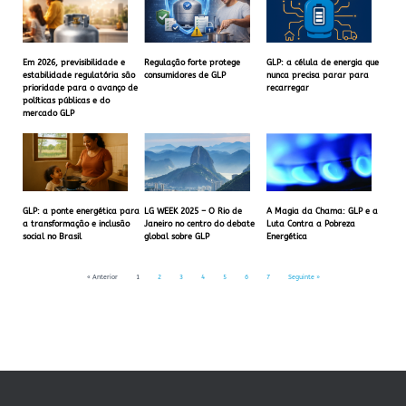
Em 2026, previsibilidade e
Regulação forte protege
GLP: a célula de energia que
estabilidade regulatória são
consumidores de GLP
nunca precisa parar para
prioridade para o avanço de
recarregar
políticas públicas e do
mercado GLP
GLP: a ponte energética para
LG WEEK 2025 – O Rio de
A Magia da Chama: GLP e a
a transformação e inclusão
Janeiro no centro do debate
Luta Contra a Pobreza
social no Brasil
global sobre GLP
Energética
« Anterior
1
2
3
4
5
6
7
Seguinte »