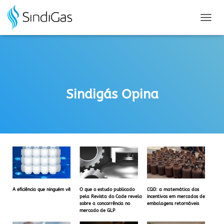
Search
for:
A
L
T
E
R
N
A
Sindigás Opina
R
N
A
V
E
G
A
Ç
Ã
O
A eficiência que ninguém vê
O que o estudo publicado
CQD: a matemática dos
pela Revista do Cade revela
incentivos em mercados de
sobre a concorrência no
embalagens retornáveis
mercado de GLP