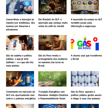
Concorrência e inovação se
Dia Mundial do GLP: a
A expansão do acesso ao GLP
medem por evidências, não
operação que começa muito
também passa pela
apenas por discursos e
antes do café da manhã
informação e segurança
entusiasmo
Gás de cozinha e política
Gás do Povo revela o
A chama azul que transforma
pública: o que já está
protagonismo das mulheres
o Brasil
definido — e o que não faz
no sustento dos lares no
mais sentido
Brasil
Crescimento do mercado de
Transição Energética com
Gás do Povo: quando a
GLP cria oportunidade real
Realismo: Ambição Climática
política pública ganha escala
contra a pobreza energética
e Responsabilidade Social
e chega à casa das pessoas