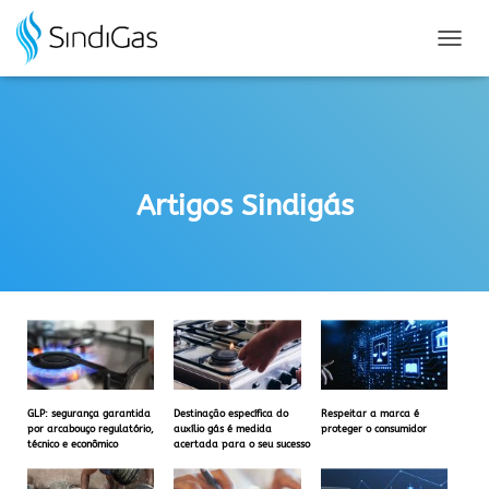
Search
for:
A
L
T
E
R
N
A
Artigos Sindigás
R
N
A
V
E
G
A
Ç
Ã
O
GLP: segurança garantida
Destinação específica do
Respeitar a marca é
por arcabouço regulatório,
auxílio gás é medida
proteger o consumidor
técnico e econômico
acertada para o seu sucesso