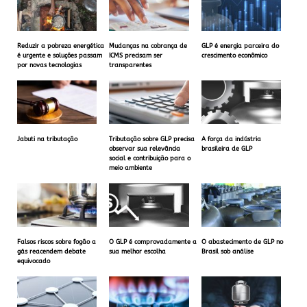
Reduzir a pobreza energética
Mudanças na cobrança de
GLP é energia parceira do
é urgente e soluções passam
ICMS precisam ser
crescimento econômico
por novas tecnologias
transparentes
Jabuti na tributação
Tributação sobre GLP precisa
A força da indústria
observar sua relevância
brasileira de GLP
social e contribuição para o
meio ambiente
Falsos riscos sobre fogão a
O GLP é comprovadamente a
O abastecimento de GLP no
gás reacendem debate
sua melhor escolha
Brasil sob análise
equivocado