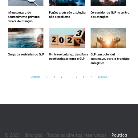
Infraestrutura do
Fogões a gás são a solução,
Consumidor de GLP no centro
abastecimento primário
não o problema
das atenções
carece de atenção
Chega de restrições ao GLP
Um breve balanço: desafios e
GLP tem potencial
oportunidades para o GLP
inestimável para a transição
energética
« Anterior
1
2
3
4
5
6
7
Seguinte »
© 2025 - Sindigás - Todos os direitos reservados -
Política