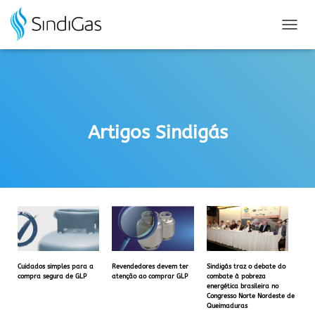
Search
for:
A
L
T
E
R
N
A
Artigos Sindigás
R
N
A
V
E
G
A
Ç
Ã
O
Cuidados simples para a
Revendedores devem ter
Sindigás traz o debate do
compra segura de GLP
atenção ao comprar GLP
combate à pobreza
energética brasileira no
Congresso Norte Nordeste de
Queimaduras