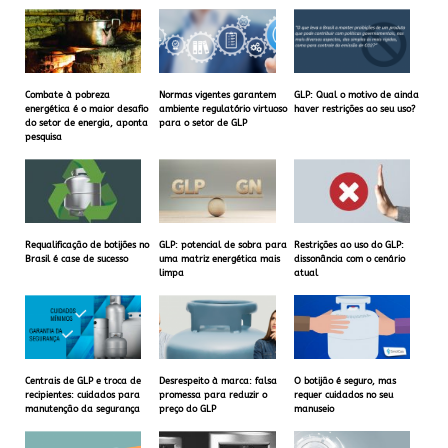
Combate à pobreza
Normas vigentes garantem
GLP: Qual o motivo de ainda
energética é o maior desafio
ambiente regulatório virtuoso
haver restrições ao seu uso?
do setor de energia, aponta
para o setor de GLP
pesquisa
Requalificação de botijões no
GLP: potencial de sobra para
Restrições ao uso do GLP:
Brasil é case de sucesso
uma matriz energética mais
dissonância com o cenário
limpa
atual
Centrais de GLP e troca de
Desrespeito à marca: falsa
O botijão é seguro, mas
recipientes: cuidados para
promessa para reduzir o
requer cuidados no seu
manutenção da segurança
preço do GLP
manuseio